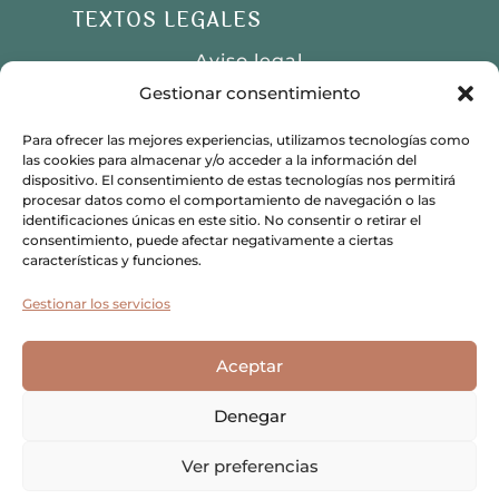
TEXTOS LEGALES
Aviso legal
Gestionar consentimiento
Política de privacidad
Política de cookies
Para ofrecer las mejores experiencias, utilizamos tecnologías como
las cookies para almacenar y/o acceder a la información del
dispositivo. El consentimiento de estas tecnologías nos permitirá
procesar datos como el comportamiento de navegación o las
identificaciones únicas en este sitio. No consentir o retirar el
w
624 00 25 87
consentimiento, puede afectar negativamente a ciertas
características y funciones.

contacto@antestupsicologia.com
Gestionar los servicios
Aceptar
Denegar
© 2026 Antes Tú Psicología. Todos los
derechos reservados.
Ver preferencias