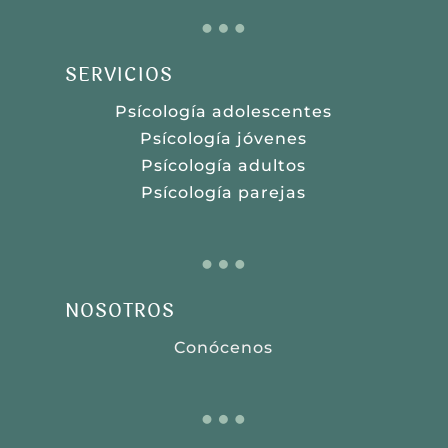
…
SERVICIOS
Psícología adolescentes
Psícología jóvenes
Psícología adultos
Psícología parejas
…
NOSOTROS
Conócenos
…