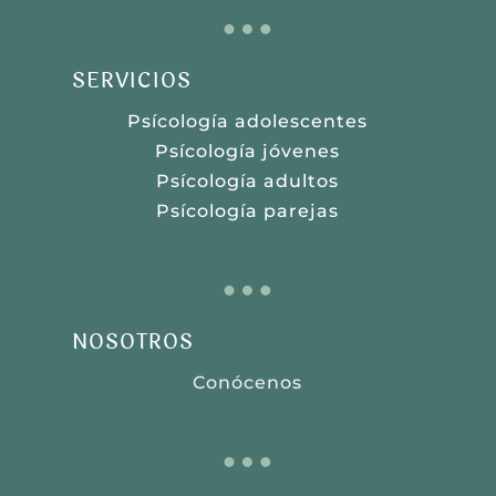
…
SERVICIOS
Psícología adolescentes
Psícología jóvenes
Psícología adultos
Psícología parejas
…
NOSOTROS
Conócenos
…